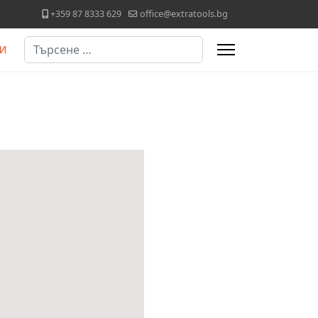
+359 87 8333 629
office@extratools.bg
Търсене
И